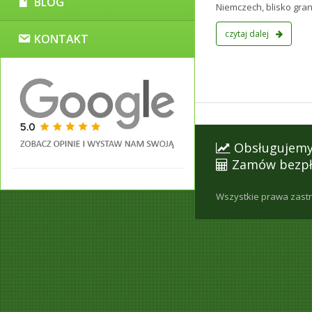
BLOG
Niemczech, blisko granic
czytaj dalej
KONTAKT
Obsługujemy 
Zamów bezpła
Wszystkie prawa zast