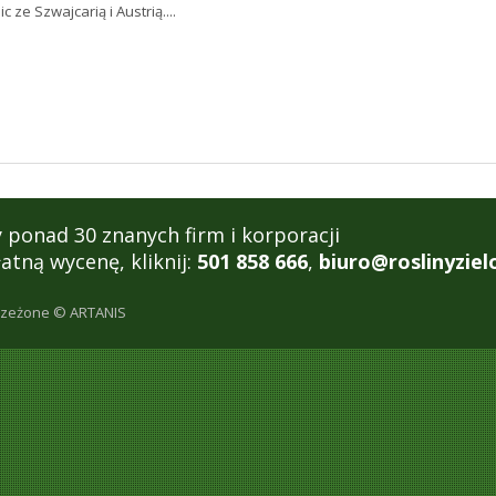
 ze Szwajcarią i Austrią....
ponad 30 znanych firm i korporacji
tną wycenę, kliknij:
501 858 666
,
biuro@roslinyziel
rzeżone © ARTANIS