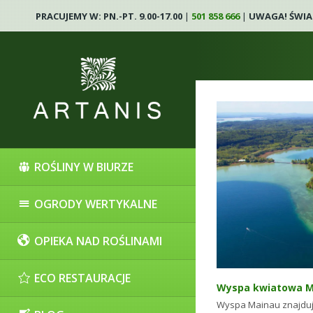
PRACUJEMY W: PN.-PT. 9.00-17.00
|
501 858 666
|
UWAGA! ŚWIA
Architekt zieleni
ROŚLINY W BIURZE
13 maja 2025
OGRODY WERTYKALNE
OPIEKA NAD ROŚLINAMI
ECO RESTAURACJE
Wyspa kwiatowa M
Wyspa Mainau znajduj